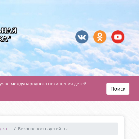
ЬНАЯ
КА"
лучае международного похищения детей
Поиск
 чт...
Безопасность детей в л...