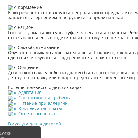
Кормление
Если ребенок пьет из кружки-непроливайки, предлагайте е
запаситесь терпением и не ругайте за пролитый чай.
Рацион
Готовьте дома каши, супы, суфле, запеканки и компоты. Ре
отказываются есть в садике только потому, что не знают так
Самообслуживание
Обучайте навыкам самостоятельности. Покажите, как мыть р
одеваться и обуваться. Подкрепляйте успехи похвалой.
Общение
До детского сада у ребенка должен быть опыт общения с д
детскую площадку или в парк, предлагайте совместные игр
Больше полезного о детских садах
Адаптация
Сопровождение ребенка
Питание при аллергии
Компенсация платы
Ответы эксперта
Госуслуги для родителей
ботки