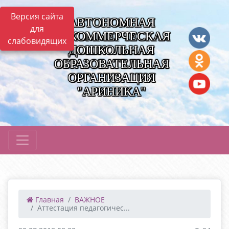
Версия сайта
АВТОНОМНАЯ
для
НЕКОММЕРЧЕСКАЯ
слабовидящих
ДОШКОЛЬНАЯ
ОБРАЗОВАТЕЛЬНАЯ
ОРГАНИЗАЦИЯ
"АРИНИКА"
Главная
ВАЖНОЕ
Аттестация педагогичес...