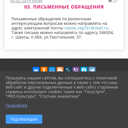
05.02.2019 09:49
27
03. ПИСЬМЕННЫЕ ОБРАЩЕНИЯ
Письменные обращения по различным
интересующим вопросам можно направлять на
адрес электронной почты
rostov_reg161@mail.ru
.
Также письма можно направлять по адресу 346504,
г. Шахты, п.ХБК, ул.Текстильная, 37.
Пользуясь нашим сайтом, вы соглашаетесь с политикой
обработки персональных данных а также с тем что наш
веб-сайт и другие подключенные к веб-сайту сторонние
2026 г. arinika.ru
сервисы используют cookies такие как "Госуслуги",
Вход
"PRO.Культура", "Спутник аналитика".
Карта сайта
^
Политика обработки персональных данных
Подробнее
Сделано на KubCMS
Разработка и поддержка
Подтверждаю