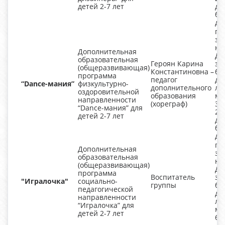
детей 2-7 лет
де
бо
дл
гр
за
не
Дополнительная
Дл
образовательная
Героян Карина
за
(общеразвивающая)
Константиновна –
бо
программа
педагог
дл
“Dance-мания”
физкультурно-
дополнительного
ле
оздоровительной
образования
ми
направленности
(хореграф)
3-
“Dance-мания” для
25
детей 2-7 лет
де
бо
дл
гр
Дополнительная
за
образовательная
не
(общеразвивающая)
Дл
программа
Воспитатель
за
"Игралочка"
социально-
группы
бо
педагогической
дл
направленности
ле
“Игралочка” для
ми
детей 2-7 лет
6-