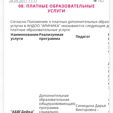
28.09.2017 11:17
162
08. ПЛАТНЫЕ ОБРАЗОВАТЕЛЬНЫЕ
УСЛУГИ
Согласно Положению о платных дополнительных образо
услугах в АНДОО “АРИНИКА” оказываются следующие до
платные образовательные услуги:
Наименование
Реализуемая
Ос
Педагог
услуги
программа
ор
гр
за
не
Дл
за
бо
дл
ле
ми
3
Дополнительная
ин
образовательная
за
(общеразвивающая)
н
Синицына Дарья
программа
Дл
Викторовна –
“АБВГДейка”
социально-
за