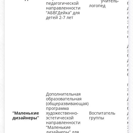
учитель-
педагогической
бо
логопед
направленности
дл
“АБВГДейка” для
ле
детей 2-7 лет
ми
3-
гр
за
не
Дл
за
бо
дл
ле
ми
6-
гр
за
Дополнительная
не
образовательная
Дл
(общеразвивающая)
за
программа
бо
“Маленькие
художественно-
Воспитатель
дл
дизайнеры”
эстетической
группы
ле
направленности
ми
“Маленькие
3-
дизайнеры” для
25