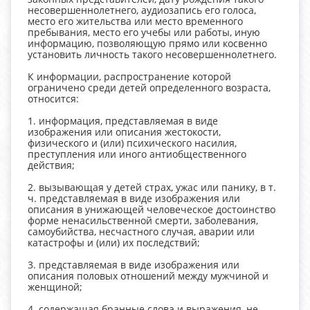
несовершеннолетнего, аудиозапись его голоса,
место его жительства или место временного
пребывания, место его учебы или работы, иную
информацию, позволяющую прямо или косвенно
установить личность такого несовершеннолетнего.
К информации, распространение которой
ограничено среди детей определенного возраста,
относится:
1. информация, представляемая в виде
изображения или описания жестокости,
физического и (или) психического насилия,
преступления или иного антиобщественного
действия;
2. вызывающая у детей страх, ужас или панику, в т.
ч. представляемая в виде изображения или
описания в унижающей человеческое достоинство
форме ненасильственной смерти, заболевания,
самоубийства, несчастного случая, аварии или
катастрофы и (или) их последствий;
3. представляемая в виде изображения или
описания половых отношений между мужчиной и
женщиной;
4. содержащая бранные слова и выражения, не