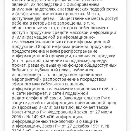
явления, их последствий с фиксированием
внимания на деталях, анатомических подробностях
и (или) физиологических процессах. Места,
доступные для детей, – общественные места, доступ
ребенка в которые не запрещены, в т. ч.
общественные места, в которых ребенок имеет
доступ к продукции средств массовой информации
и (или) размещаемой в информационно-
телекоммуникационных сетях информационной
продукции. Оборот информационной продукции –
предоставление и (или) распространение
информационной продукции, включая ее продажу
(в т. ч. распространение по подписке), аренду,
прокат, раздачу, выдачу из фондов общедоступных
библиотек, публичный показ, публичное
исполнение (в т. ч. посредством зрелищных
мероприятий), распространение посредством
эфирного или кабельного вещания,
информационно-телекоммуникационных сетей, в т.
ч. сети Интернет, и сетей подвижной
радиотелефонной связи. Законодательство РФ о
защите детей от информации, причиняющей вред
их здоровью и (или) развитию, включает также
Конституцию РФ, Федеральный закон от 27 июля
2006 г. № 149-ФЗ «Об информации,
информационных технологиях и о защите
информации», Закон РФ от 27 декабря 1991 г. №
2124-1 «О средствах массовой информации»,