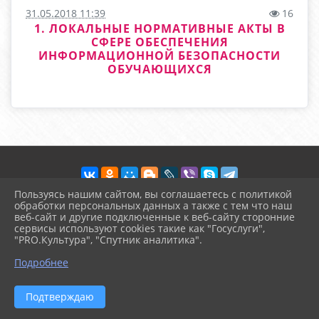
31.05.2018 11:39
16
1. ЛОКАЛЬНЫЕ НОРМАТИВНЫЕ АКТЫ В
СФЕРЕ ОБЕСПЕЧЕНИЯ
ИНФОРМАЦИОННОЙ БЕЗОПАСНОСТИ
ОБУЧАЮЩИХСЯ
Пользуясь нашим сайтом, вы соглашаетесь с политикой
обработки персональных данных а также с тем что наш
веб-сайт и другие подключенные к веб-сайту сторонние
2026 г. arinika.ru
сервисы используют cookies такие как "Госуслуги",
Вход
"PRO.Культура", "Спутник аналитика".
Карта сайта
^
Политика обработки персональных данных
Подробнее
Сделано на KubCMS
Разработка и поддержка
Подтверждаю