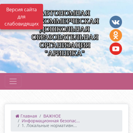
Версия сайта
АВТОНОМНАЯ
для
НЕКОММЕРЧЕСКАЯ
слабовидящих
ДОШКОЛЬНАЯ
ОБРАЗОВАТЕЛЬНАЯ
ОРГАНИЗАЦИЯ
"АРИНИКА"
Главная
ВАЖНОЕ
Информационная безопас...
1. Локальные нормативн...