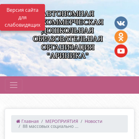
Версия сайта
АВТОНОМНАЯ
для
НЕКОММЕРЧЕСКАЯ
слабовидящих
ДОШКОЛЬНАЯ
ОБРАЗОВАТЕЛЬНАЯ
ОРГАНИЗАЦИЯ
"АРИНИКА"
Главная
МЕРОПРИЯТИЯ
Новости
88 массовых социально ...