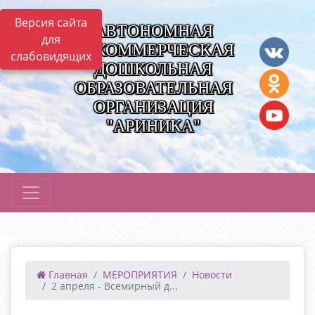
Версия сайта
АВТОНОМНАЯ
для
НЕКОММЕРЧЕСКАЯ
слабовидящих
ДОШКОЛЬНАЯ
ОБРАЗОВАТЕЛЬНАЯ
ОРГАНИЗАЦИЯ
"АРИНИКА"
Главная
МЕРОПРИЯТИЯ
Новости
2 апреля - Всемирный д...