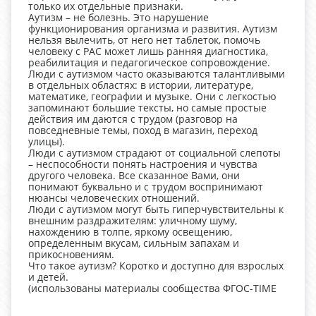
только их отдельные признаки.
Аутизм – не болезнь. Это нарушение
функционирования организма и развития. Аутизм
нельзя вылечить, от него нет таблеток, помочь
человеку с РАС может лишь ранняя диагностика,
реабилитация и педагогическое сопровождение.
Люди с аутизмом часто оказываются талантливыми
в отдельных областях: в истории, литературе,
математике, географии и музыке. Они с легкостью
запоминают большие тексты, но самые простые
действия им даются с трудом (разговор на
повседневные темы, поход в магазин, переход
улицы).
Люди с аутизмом страдают от социальной слепоты
– неспособности понять настроения и чувства
другого человека. Все сказанное Вами, они
понимают буквально и с трудом воспринимают
нюансы человеческих отношений.
Люди с аутизмом могут быть гиперчувствительны к
внешним раздражителям: уличному шуму,
нахождению в толпе, яркому освещению,
определенным вкусам, сильным запахам и
прикосновениям.
Что такое аутизм? Коротко и доступно для взрослых
и детей.
(использованы материалы сообщества ФГОС-TIME