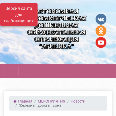
Версия сайта
АВТОНОМНАЯ
для
НЕКОММЕРЧЕСКАЯ
слабовидящих
ДОШКОЛЬНАЯ
ОБРАЗОВАТЕЛЬНАЯ
ОРГАНИЗАЦИЯ
"АРИНИКА"
Главная
МЕРОПРИЯТИЯ
Новости
Железная дорога - зона...