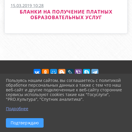
15.03.2019 10:28
БЛАНКИ НА ПОЛУЧЕНИЕ ПЛАТНЫХ
ОБРАЗОВАТЕЛЬНЫХ УСЛУГ
Пользуясь нашим сайтом, вы соглашаетесь с политикой
обработки персональных данных а также с тем что наш
веб-сайт и другие подключенные к веб-сайту сторонние
2026 г. arinika.ru
сервисы используют cookies такие как "Госуслуги",
Вход
"PRO.Культура", "Спутник аналитика".
Карта сайта
^
Политика обработки персональных данных
Подробнее
Сделано на KubCMS
Разработка и поддержка
Подтверждаю