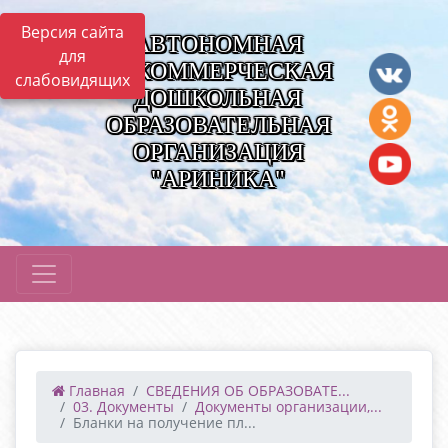
Версия сайта
АВТОНОМНАЯ
для
НЕКОММЕРЧЕСКАЯ
слабовидящих
ДОШКОЛЬНАЯ
ОБРАЗОВАТЕЛЬНАЯ
ОРГАНИЗАЦИЯ
"АРИНИКА"
Главная
СВЕДЕНИЯ ОБ ОБРАЗОВАТЕ...
03. Документы
Документы организации,...
Бланки на получение пл...