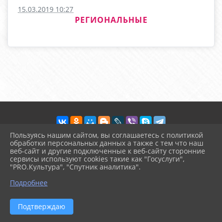
15.03.2019 10:27
РЕГИОНАЛЬНЫЕ
Пользуясь нашим сайтом, вы соглашаетесь с политикой
обработки персональных данных а также с тем что наш
веб-сайт и другие подключенные к веб-сайту сторонние
2026 г. arinika.ru
сервисы используют cookies такие как "Госуслуги",
Вход
"PRO.Культура", "Спутник аналитика".
Карта сайта
^
Политика обработки персональных данных
Подробнее
Сделано на KubCMS
Разработка и поддержка
Подтверждаю