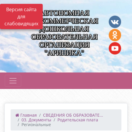
Версия сайта
АВТОНОМНАЯ
для
НЕКОММЕРЧЕСКАЯ
слабовидящих
ДОШКОЛЬНАЯ
ОБРАЗОВАТЕЛЬНАЯ
ОРГАНИЗАЦИЯ
"АРИНИКА"
Главная
СВЕДЕНИЯ ОБ ОБРАЗОВАТЕ...
03. Документы
Родительская плата
Региональные