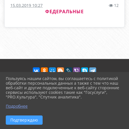
15.03.2019 10:27
12
ФЕДЕРАЛЬНЫЕ
Пользуясь нашим сайтом, вы соглашаетесь с политикой
обработки персональных данных а также с тем что наш
веб-сайт и другие подключенные к веб-сайту сторонние
2026 г. arinika.ru
сервисы используют cookies такие как "Госуслуги",
Вход
"PRO.Культура", "Спутник аналитика".
Карта сайта
^
Политика обработки персональных данных
Подробнее
Сделано на KubCMS
Разработка и поддержка
Подтверждаю