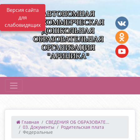
Версия сайта
АВТОНОМНАЯ
для
НЕКОММЕРЧЕСКАЯ
слабовидящих
ДОШКОЛЬНАЯ
ОБРАЗОВАТЕЛЬНАЯ
ОРГАНИЗАЦИЯ
"АРИНИКА"
Главная
СВЕДЕНИЯ ОБ ОБРАЗОВАТЕ...
03. Документы
Родительская плата
Федеральные