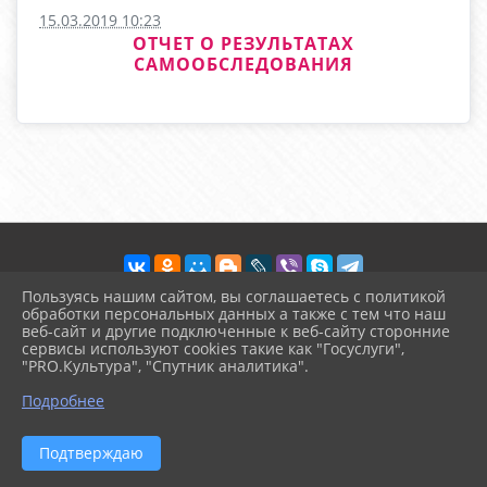
15.03.2019 10:23
ОТЧЕТ О РЕЗУЛЬТАТАХ
САМООБСЛЕДОВАНИЯ
Пользуясь нашим сайтом, вы соглашаетесь с политикой
обработки персональных данных а также с тем что наш
веб-сайт и другие подключенные к веб-сайту сторонние
2026 г. arinika.ru
сервисы используют cookies такие как "Госуслуги",
Вход
"PRO.Культура", "Спутник аналитика".
Карта сайта
^
Политика обработки персональных данных
Подробнее
Сделано на KubCMS
Разработка и поддержка
Подтверждаю