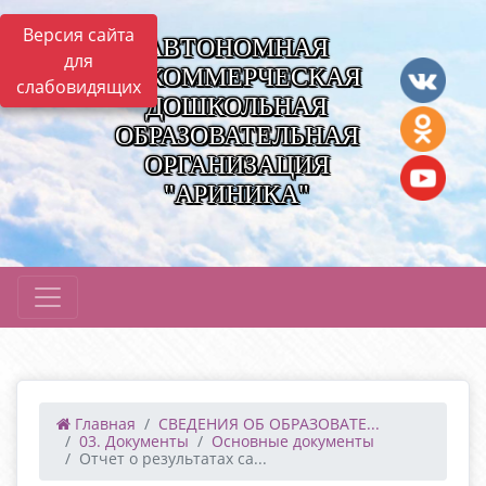
Версия сайта
АВТОНОМНАЯ
для
НЕКОММЕРЧЕСКАЯ
слабовидящих
ДОШКОЛЬНАЯ
ОБРАЗОВАТЕЛЬНАЯ
ОРГАНИЗАЦИЯ
"АРИНИКА"
Главная
СВЕДЕНИЯ ОБ ОБРАЗОВАТЕ...
03. Документы
Основные документы
Отчет о результатах са...